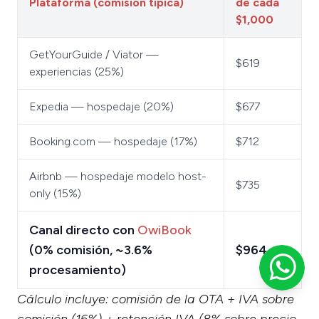
Plataforma (comisión típica)
de cada
$1,000
GetYourGuide / Viator —
$619
experiencias (25%)
Expedia — hospedaje (20%)
$677
Booking.com — hospedaje (17%)
$712
Airbnb — hospedaje modelo host-
$735
only (15%)
Canal directo con
OwiBook
(0% comisión, ~3.6%
$964
procesamiento)
Cálculo incluye: comisión de la OTA + IVA sobre