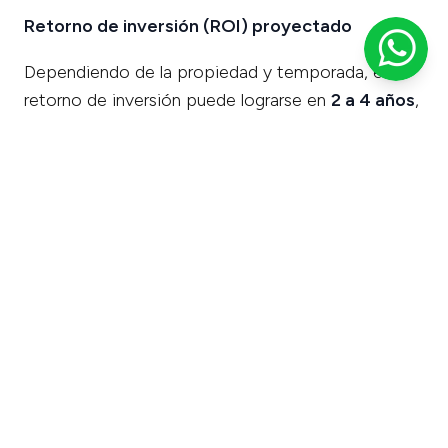
Retorno de inversión (ROI) proyectado
Dependiendo de la propiedad y temporada, el
retorno de inversión puede lograrse en
2 a 4 años
,
lo que representa una recuperación acelerada
frente a hoteles tradicionales, que tardan de 7 a 10
años en promedio.
Ventajas adicionales para inversionistas en
Nantli Living
Asesoría en instalación
y adaptación al
entorno.
Marca posicionada
con clientes leales y
reputación positiva.