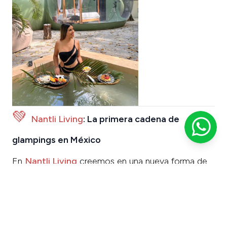
💚
Nantli Living
: La primera cadena de
glampings en México
En
Nantli Living
creemos en una nueva forma de
hacer turismo.
Por eso apostamos por proyectos que elevan la
experiencia de hospedaje y
revalorizan el
territorio local
.