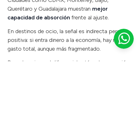
Querétaro y Guadalajara muestran
mejor
capacidad de absorción
frente al ajuste.
En destinos de ocio, la señal es indirecta pero
positiva: si entra dinero a la economía, hay más
gasto total, aunque más fragmentado.
Para glampings, el diferencial está en la operación
y la estrategia comercial: pricing dinámico,
paquetes, reputación y distribución. Si quieres ver
el enfoque que aplicamos con operadores de la
categoría, aquí:
optimización de ingresos para
glampings
.
Los grandes ganadores de
2025