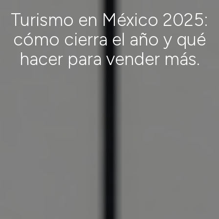
Turismo en México 2025:
cómo cierra el año y qué
hacer para vender más.