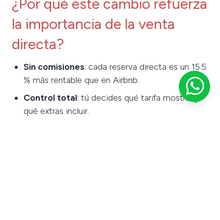
¿Por qué este cambio refuerza
la importancia de la venta
directa?
Sin comisiones
: cada reserva directa es un 15.5
% más rentable que en Airbnb.
Control total
: tú decides qué tarifa mostrar y
qué extras incluir.
Fidelización
: al tener contacto directo con el
huésped, puedes promover estadías repetidas
y recomendaciones.
Más margen
: lo que hoy pagas en comisiones
puede invertirse en marketing, mejoras de
servicio o experiencias únicas.