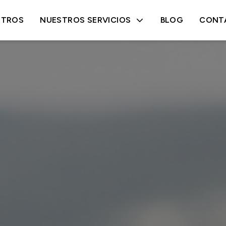
TROS
NUESTROS SERVICIOS
BLOG
CONT