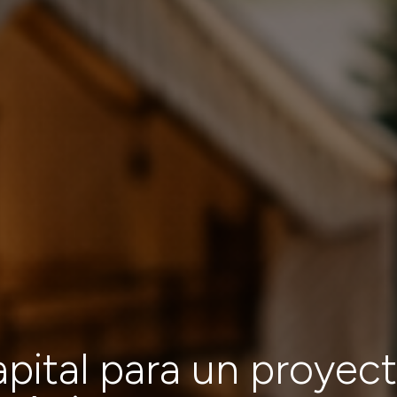
pital para un proyec