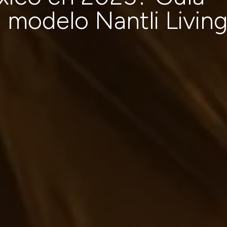
 modelo Nantli Livin