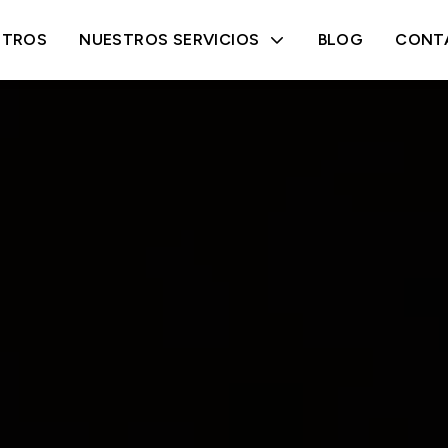
TROS
NUESTROS SERVICIOS
BLOG
CONT