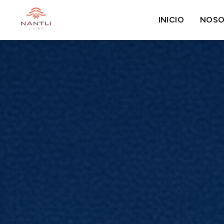
INICIO
NOSO