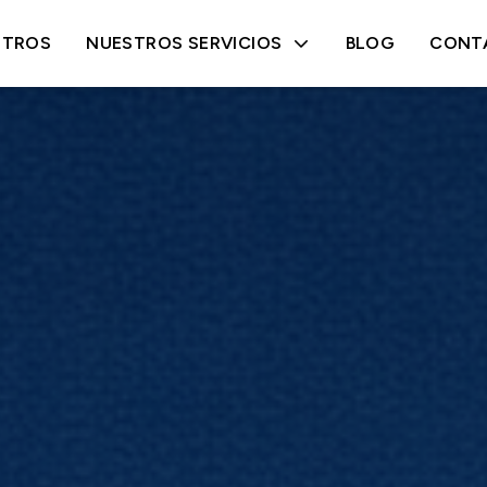
TROS
NUESTROS SERVICIOS
BLOG
CONT