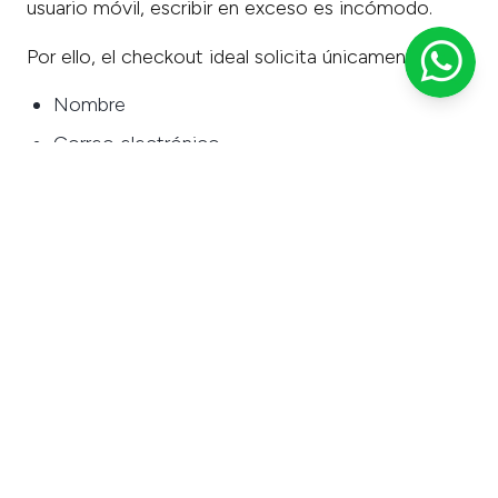
usuario móvil, escribir en exceso es incómodo.
Por ello, el checkout ideal solicita únicamente:
Nombre
Correo electrónico
Teléfono
Número de personas
Cualquier información adicional puede recopilarse
posteriormente.
Owibook
reduce la fricción y maximiza la
conversión.
4. Métodos de pago
flexibles y percepción de