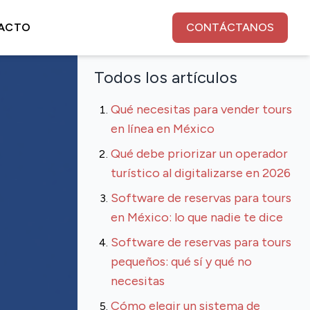
ACTO
CONTÁCTANOS
Todos los artículos
Qué necesitas para vender tours
en línea en México
Qué debe priorizar un operador
turístico al digitalizarse en 2026
Software de reservas para tours
en México: lo que nadie te dice
Software de reservas para tours
pequeños: qué sí y qué no
necesitas
Cómo elegir un sistema de