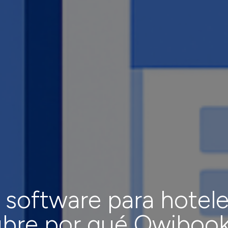
r software para hotel
bre por qué Owiboo