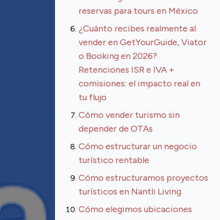
reservas para tours en México
¿Cuánto recibes realmente al
vender en GetYourGuide, Viator
o Booking en 2026?
Retenciones ISR e IVA +
comisiones: el impacto real en
tu flujo
Cómo vender turismo sin
depender de OTAs
Cómo estructurar un negocio
turístico rentable
Cómo estructuramos proyectos
turísticos en Nantli Living
Cómo elegimos ubicaciones